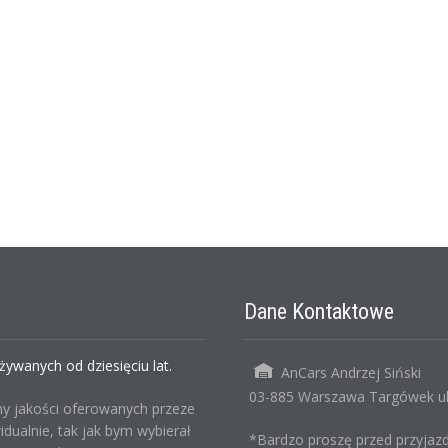
Dane
Kontaktowe
wanych od dziesięciu lat.
AnCars Andrzej Siński
03-885 Warszawa Targówek ul.
ny jakości oferowanych przeze
ualnie, tak jak bym wybierał
*Bardzo proszę przed przyjazd