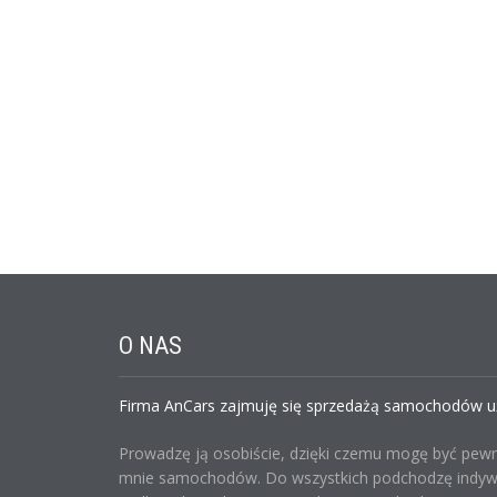
O
NAS
Firma AnCars zajmuję się sprzedażą samochodów uży
Prowadzę ją osobiście, dzięki czemu mogę być pew
mnie samochodów. Do wszystkich podchodzę indywid