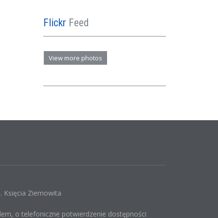
Flickr
Feed
View more photos
 Księcia Ziemowita
em, o telefoniczne potwierdzenie dostępności