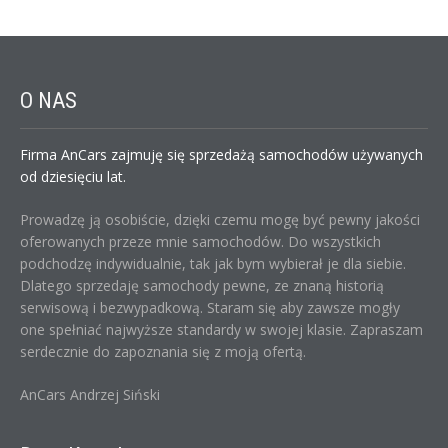
O
NAS
Firma AnCars zajmuję się sprzedażą samochodów używanych
od dziesięciu lat.
Prowadzę ją osobiście, dzięki czemu mogę być pewny jakości
oferowanych przeze mnie samochodów. Do wszystkich
podchodzę indywidualnie, tak jak bym wybierał je dla siebie.
Dlatego sprzedaję samochody pewne, ze znaną historią
serwisową i bezwypadkową. Staram się aby zawsze mogły
one spełniać najwyższe standardy w swojej klasie. Zapraszam
serdecznie do zapoznania się z moją ofertą.
AnCars Andrzej Siński