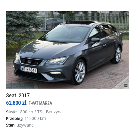
Seat '2017
62.800 zł.
F-VAT MARŻA
1800 cm³ TSI, Benzyna
Silnik:
112000 km
Przebieg:
używane
Stan: