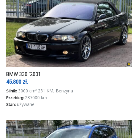
BMW 330 '2001
45.800 zł.
3000 cm³ 231 KM, Benzyna
Silnik:
237000 km
Przebieg:
używane
Stan: