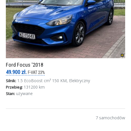
Ford Focus '2018
49.900 zł.
F-VAT 23%
1.5 EcoBoost cm³ 150 KM, Elektryczny
Silnik:
131200 km
Przebieg:
używane
Stan:
7 samochodów