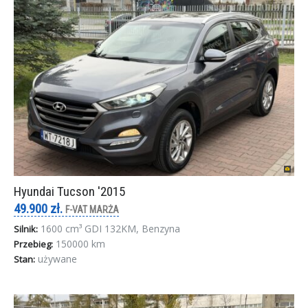
Hyundai Tucson '2015
49.900 zł.
F-VAT MARŻA
1600 cm³ GDI 132KM, Benzyna
Silnik:
150000 km
Przebieg:
używane
Stan: