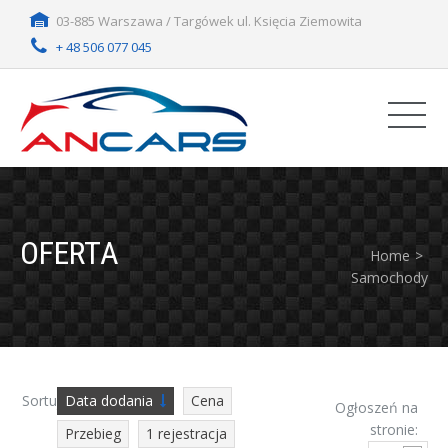
03-885 Warszawa / Targówek ul. Księcia Ziemowita
+ 48 506 077 045
OFERTA
Home
Samochody
Sortuj:
Data dodania
Cena
Ogłoszeń na
stronie:
Przebieg
1 rejestracja