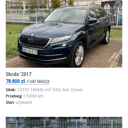
Skoda '2017
78.800 zł.
F-VAT MARŻA
2.0TDI 190KM cm³ DSG 4x4, Diesel
Silnik:
172000 km
Przebieg:
używane
Stan: