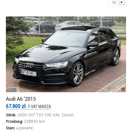
Audi A6 '2015
67.800 zł.
F-VAT MARŻA
2000 cm³ TDI 190 KM, Diesel
Silnik:
238850 km
Przebieg:
używane
Stan: